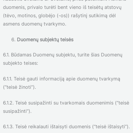
duomenis, privalo turėti bent vieno iš teisėtų atstovų
(tėvo, motinos, globėjo (-os)) rašytinį sutikimą dėl
asmens duomenų tvarkymo.
Duomenų subjektų teisės
6.1. Būdamas Duomenų subjektu, turite šias Duomenų
subjekto teises:
6.1.1. Teisė gauti informaciją apie duomenų tvarkymą
(“teisė žinoti”).
6.1.2. Teisė susipažinti su tvarkomais duomenimis (“teisė
susipažinti”).
6.1.3. Teisė reikalauti ištaisyti duomenis (“teisė ištaisyti”).