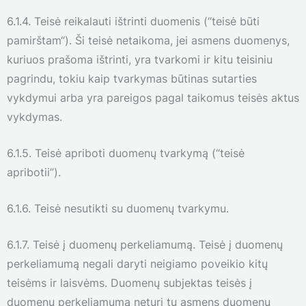
6.1.4. Teisė reikalauti ištrinti duomenis (“teisė būti
pamirštam“). Ši teisė netaikoma, jei asmens duomenys,
kuriuos prašoma ištrinti, yra tvarkomi ir kitu teisiniu
pagrindu, tokiu kaip tvarkymas būtinas sutarties
vykdymui arba yra pareigos pagal taikomus teisės aktus
vykdymas.
6.1.5. Teisė apriboti duomenų tvarkymą (“teisė
apribotii”).
6.1.6. Teisė nesutikti su duomenų tvarkymu.
6.1.7. Teisė į duomenų perkeliamumą. Teisė į duomenų
perkeliamumą negali daryti neigiamo poveikio kitų
teisėms ir laisvėms. Duomenų subjektas teisės į
duomenų perkeliamumą neturi tų asmens duomenų