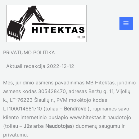
Pereiti
prie
turinio
PRIVATUMO POLITIKA
Aktuali redakcija 2022-12-12
Mes, juridinio asmens pavadinimas MB Hitektas, juridinio
asmens kodas 305428470, adresas Beržų g. 11, Vijolių
k., LT-76223 Šiaulių r., PVM mokėtojo kodas
LT100014681710 (toliau –
Bendrovė
), rūpinamės savo
kliento internetinio puslapio www.hitektas.lt naudotojo
(toliau –
Jūs
arba
Naudotojas
) duomenų saugumu ir
privatumu.