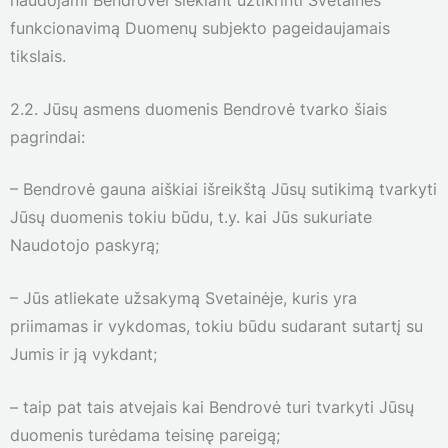
naudojami Bendrovei siekiant užtikrinti Svetainės
funkcionavimą Duomenų subjekto pageidaujamais
tikslais.
2.2. Jūsų asmens duomenis Bendrovė tvarko šiais
pagrindai:
– Bendrovė gauna aiškiai išreikštą Jūsų sutikimą tvarkyti
Jūsų duomenis tokiu būdu, t.y. kai Jūs sukuriate
Naudotojo paskyrą;
– Jūs atliekate užsakymą Svetainėje, kuris yra
priimamas ir vykdomas, tokiu būdu sudarant sutartį su
Jumis ir ją vykdant;
– taip pat tais atvejais kai Bendrovė turi tvarkyti Jūsų
duomenis turėdama teisinę pareigą;