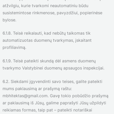
atžvilgiu, kurie tvarkomi neautomatiniu būdu
susistemintose rinkmenose, pavyzdžiui, popierinėse
bylose.
6.1.8. Teisė reikalauti, kad nebūtų taikomas tik
automatizuotas duomenų tvarkymas, įskaitant
profiliavimą.
6.1.9. Teisė pateikti skundą dėl asmens duomenų
tvarkymo Valstybinei duomenų apsaugos inspekcijai.
6.2. Siekdami įgyvendinti savo teises, galite pateikti
mums paklausimą ar prašymą raštu:
mbhitektas@gmail.com. Gavę tokio pobūdžio prašymą
ar paklausimą iš Jūsų, galime paprašyti Jūsų užpildyti
reikiamas formas, taip pat – pateikti notariškai