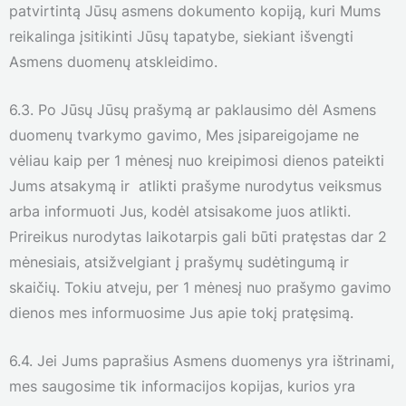
patvirtintą Jūsų asmens dokumento kopiją, kuri Mums
reikalinga įsitikinti Jūsų tapatybe, siekiant išvengti
Asmens duomenų atskleidimo.
6.3. Po Jūsų Jūsų prašymą ar paklausimo dėl Asmens
duomenų tvarkymo gavimo, Mes įsipareigojame ne
vėliau kaip per 1 mėnesį nuo kreipimosi dienos pateikti
Jums atsakymą ir atlikti prašyme nurodytus veiksmus
arba informuoti Jus, kodėl atsisakome juos atlikti.
Prireikus nurodytas laikotarpis gali būti pratęstas dar 2
mėnesiais, atsižvelgiant į prašymų sudėtingumą ir
skaičių. Tokiu atveju, per 1 mėnesį nuo prašymo gavimo
dienos mes informuosime Jus apie tokį pratęsimą.
6.4. Jei Jums paprašius Asmens duomenys yra ištrinami,
mes saugosime tik informacijos kopijas, kurios yra