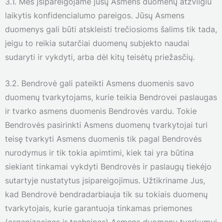
3.1. Mes įsipareigojame jūsų Asmens duomenų atžvilgiu
laikytis konfidencialumo pareigos. Jūsų Asmens
duomenys gali būti atskleisti trečiosioms šalims tik tada,
jeigu to reikia sutarčiai duomenų subjekto naudai
sudaryti ir vykdyti, arba dėl kitų teisėtų priežasčių.
3.2. Bendrovė gali pateikti Asmens duomenis savo
duomenų tvarkytojams, kurie teikia Bendrovei paslaugas
ir tvarko asmens duomenis Bendrovės vardu. Tokie
Bendrovės pasirinkti Asmens duomenų tvarkytojai turi
teisę tvarkyti Asmens duomenis tik pagal Bendrovės
nurodymus ir tik tokia apimtimi, kiek tai yra būtina
siekiant tinkamai vykdyti Bendrovės ir paslaugų tiekėjo
sutartyje nustatytus įsipareigojimus. Užtikriname Jus,
kad Bendrovė bendradarbiauja tik su tokiais duomenų
tvarkytojais, kurie garantuoja tinkamas priemones