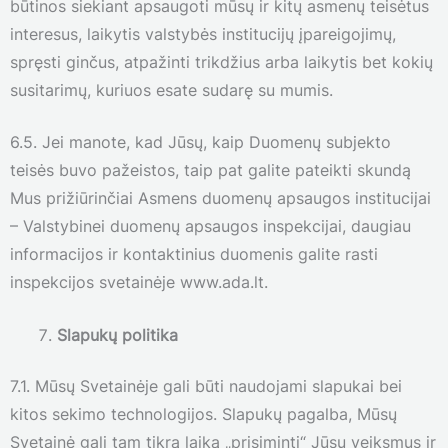
būtinos siekiant apsaugoti mūsų ir kitų asmenų teisėtus
interesus, laikytis valstybės institucijų įpareigojimų,
spręsti ginčus, atpažinti trikdžius arba laikytis bet kokių
susitarimų, kuriuos esate sudarę su mumis.
6.5. Jei manote, kad Jūsų, kaip Duomenų subjekto
teisės buvo pažeistos, taip pat galite pateikti skundą
Mus prižiūrinčiai Asmens duomenų apsaugos institucijai
– Valstybinei duomenų apsaugos inspekcijai, daugiau
informacijos ir kontaktinius duomenis galite rasti
inspekcijos svetainėje www.ada.lt.
Slapukų politika
7.1. Mūsų Svetainėje gali būti naudojami slapukai bei
kitos sekimo technologijos. Slapukų pagalba, Mūsų
Svetainė gali tam tikrą laiką „prisiminti“ Jūsų veiksmus ir