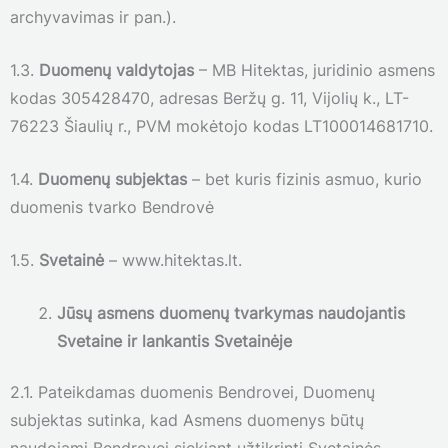
archyvavimas ir pan.).
1.3.
Duomenų valdytojas
– MB Hitektas, juridinio asmens
kodas 305428470, adresas Beržų g. 11, Vijolių k., LT-
76223 Šiaulių r., PVM mokėtojo kodas LT100014681710.
1.4.
Duomenų subjektas
– bet kuris fizinis asmuo, kurio
duomenis tvarko Bendrovė
1.5.
Svetainė
– www.hitektas.lt.
Jūsų asmens duomenų tvarkymas naudojantis
Svetaine ir lankantis Svetainėje
2.1. Pateikdamas duomenis Bendrovei, Duomenų
subjektas sutinka, kad Asmens duomenys būtų