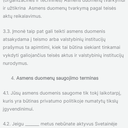
(organizacines ir technines) Asmens duomenų tvarkymui
ir užtikrina Asmens duomenų tvarkymą pagal teisės
aktų reikalavimus.
3.3. Įmonė taip pat gali teikti asmens duomenis
atsakydama į teismo arba valstybinių institucijų
prašymus ta apimtimi, kiek tai būtina siekiant tinkamai
vykdyti galiojančius teisės aktus ir valstybinių institucijų
nurodymus.
Asmens duomenų saugojimo terminas
4.1. Jūsų asmens duomenis saugome tik tokį laikotarpį,
kuris yra būtinas privatumo politikoje numatytų tikslų
įgyvendinimui.
4.2. Jeigu _______ metus nebūnate aktyvus Svetainėje