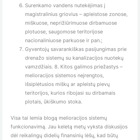
Surenkamo vandens nutekėjimas į
magistralinius griovius – apleistose zonose,
miškuose, neprižiūrimuose dirbamuose
plotuose, saugomose teritorijose
nacionaliniuose parkuose ir pan.;
Gyventojų savarankiškas pasijungimas prie
drenažo sistemų su kanalizacijos nuotekų
vamzdžiais. 8. Kitos galimos priežastys –
melioracijos sistemos neįrengtos,
išsiplėtusios miškų ar apleistų pievų
teritorijos, kurios ribojasi su dirbamais
plotais, ūkiškumo stoka.
Visa tai lemia blogą melioracijos sistemų
funkcionavimą. Jau keletą metų vyksta diskusijos
dėl reikalingų didelių finansinių lėšų, kad būtų