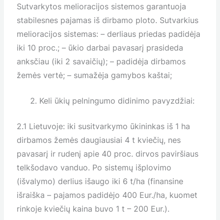
Sutvarkytos melioracijos sistemos garantuoja
stabilesnes pajamas iš dirbamo ploto. Sutvarkius
melioracijos sistemas: – derliaus priedas padidėja
iki 10 proc.; – ūkio darbai pavasarį prasideda
anksčiau (iki 2 savaičių); – padidėja dirbamos
žemės vertė; – sumažėja gamybos kaštai;
Keli ūkių pelningumo didinimo pavyzdžiai:
2.1 Lietuvoje: iki susitvarkymo ūkininkas iš 1 ha
dirbamos žemės daugiausiai 4 t kviečių, nes
pavasarį ir rudenį apie 40 proc. dirvos paviršiaus
telkšodavo vanduo. Po sistemų išplovimo
(išvalymo) derlius išaugo iki 6 t/ha (finansine
išraiška – pajamos padidėjo 400 Eur./ha, kuomet
rinkoje kviečių kaina buvo 1 t – 200 Eur.).