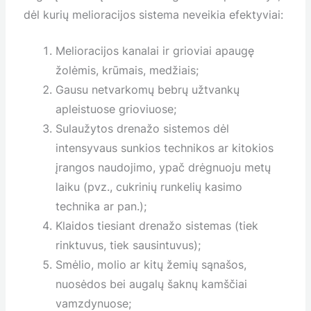
dėl kurių melioracijos sistema neveikia efektyviai:
Melioracijos kanalai ir grioviai apaugę
žolėmis, krūmais, medžiais;
Gausu netvarkomų bebrų užtvankų
apleistuose grioviuose;
Sulaužytos drenažo sistemos dėl
intensyvaus sunkios technikos ar kitokios
įrangos naudojimo, ypač drėgnuoju metų
laiku (pvz., cukrinių runkelių kasimo
technika ar pan.);
Klaidos tiesiant drenažo sistemas (tiek
rinktuvus, tiek sausintuvus);
Smėlio, molio ar kitų žemių sąnašos,
nuosėdos bei augalų šaknų kamščiai
vamzdynuose;