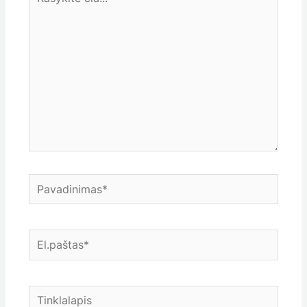
čia...
Pavadinimas*
El.paštas*
Tinklalapis