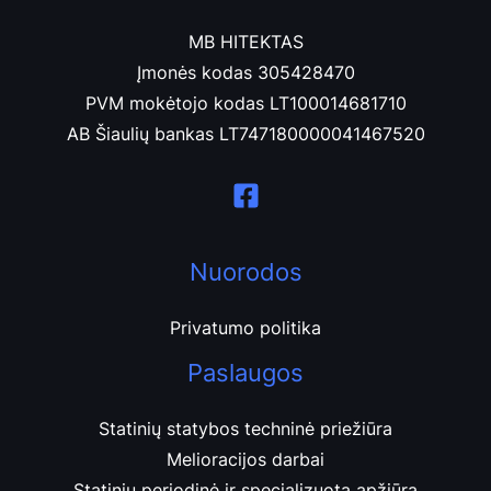
MB HITEKTAS
Įmonės kodas 305428470
PVM mokėtojo kodas LT100014681710
AB Šiaulių bankas LT747180000041467520
Nuorodos
Privatumo politika
Paslaugos
Statinių statybos techninė priežiūra
Melioracijos darbai
Statinių periodinė ir specializuota apžiūra