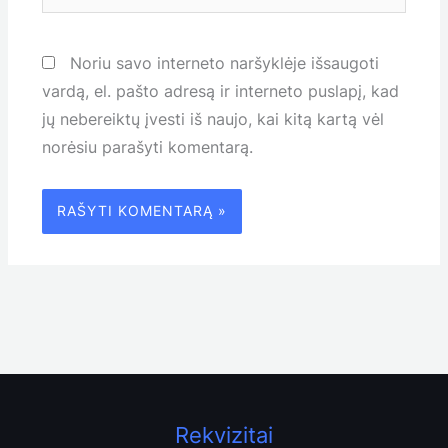
Noriu savo interneto naršyklėje išsaugoti
vardą, el. pašto adresą ir interneto puslapį, kad
jų nebereiktų įvesti iš naujo, kai kitą kartą vėl
norėsiu parašyti komentarą.
Rekvizitai