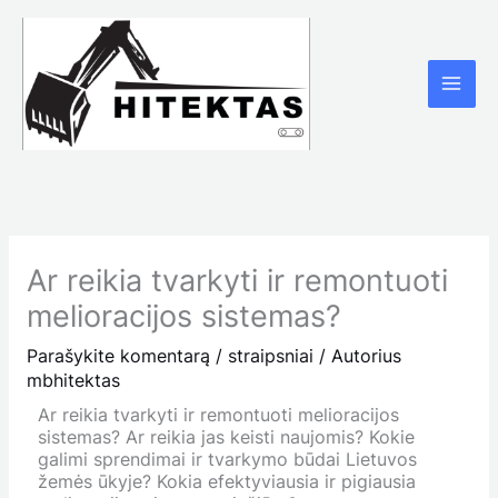
Pereiti
prie
turinio
Ar reikia tvarkyti ir remontuoti
melioracijos sistemas?
Parašykite komentarą
/
straipsniai
/ Autorius
mbhitektas
Ar reikia tvarkyti ir remontuoti melioracijos
sistemas? Ar reikia jas keisti naujomis? Kokie
galimi sprendimai ir tvarkymo būdai Lietuvos
žemės ūkyje? Kokia efektyviausia ir pigiausia