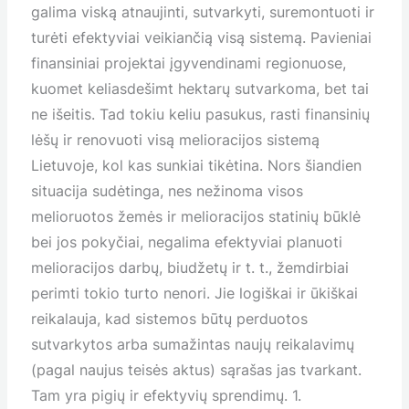
galima viską atnaujinti, sutvarkyti, suremontuoti ir
turėti efektyviai veikiančią visą sistemą. Pavieniai
finansiniai projektai įgyvendinami regionuose,
kuomet keliasdešimt hektarų sutvarkoma, bet tai
ne išeitis. Tad tokiu keliu pasukus, rasti finansinių
lėšų ir renovuoti visą melioracijos sistemą
Lietuvoje, kol kas sunkiai tikėtina. Nors šiandien
situacija sudėtinga, nes nežinoma visos
melioruotos žemės ir melioracijos statinių būklė
bei jos pokyčiai, negalima efektyviai planuoti
melioracijos darbų, biudžetų ir t. t., žemdirbiai
perimti tokio turto nenori. Jie logiškai ir ūkiškai
reikalauja, kad sistemos būtų perduotos
sutvarkytos arba sumažintas naujų reikalavimų
(pagal naujus teisės aktus) sąrašas jas tvarkant.
Tam yra pigių ir efektyvių sprendimų. 1.