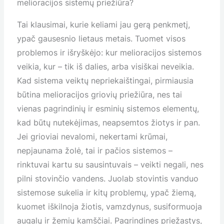
melioracijos sistemų priežiūra?
Tai klausimai, kurie keliami jau gerą penkmetį,
ypač gausesnio lietaus metais. Tuomet visos
problemos ir išryškėjo: kur melioracijos sistemos
veikia, kur – tik iš dalies, arba visiškai neveikia.
Kad sistema veiktų nepriekaištingai, pirmiausia
būtina melioracijos griovių priežiūra, nes tai
vienas pagrindinių ir esminių sistemos elementų,
kad būtų nutekėjimas, neapsemtos žiotys ir pan.
Jei grioviai nevalomi, nekertami krūmai,
nepjaunama žolė, tai ir pačios sistemos –
rinktuvai kartu su sausintuvais – veikti negali, nes
pilni stovinčio vandens. Juolab stovintis vanduo
sistemose sukelia ir kitų problemų, ypač žiemą,
kuomet iškilnoja žiotis, vamzdynus, susiformuoja
augalų ir žemių kamščiai. Pagrindines priežastys,